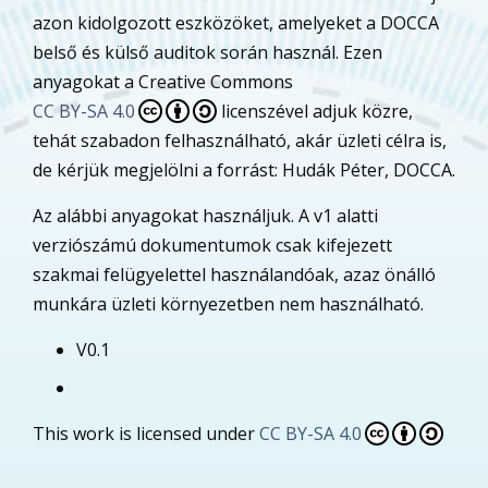
azon kidolgozott eszközöket, amelyeket a DOCCA
belső és külső auditok során használ. Ezen
anyagokat a Creative Commons
CC BY-SA 4.0
licenszével adjuk közre,
tehát szabadon felhasználható, akár üzleti célra is,
de kérjük megjelölni a forrást: Hudák Péter, DOCCA.
Az alábbi anyagokat használjuk. A v1 alatti
verziószámú dokumentumok csak kifejezett
szakmai felügyelettel használandóak, azaz önálló
munkára üzleti környezetben nem használható.
V0.1
This work is licensed under
CC BY-SA 4.0