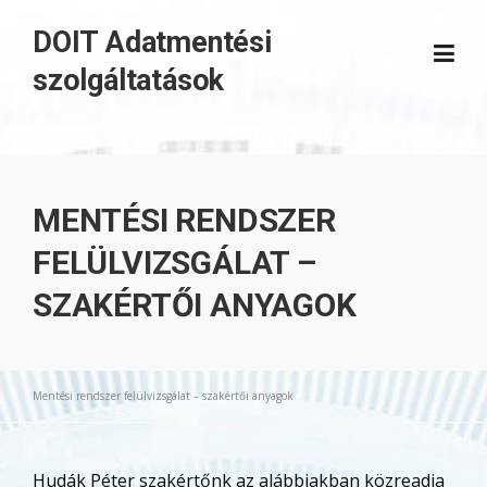
Skip
DOIT Adatmentési
to
content
szolgáltatások
MENTÉSI RENDSZER
FELÜLVIZSGÁLAT –
SZAKÉRTŐI ANYAGOK
Mentési rendszer felülvizsgálat – szakértői anyagok
Hudák Péter szakértőnk az alábbiakban közreadja