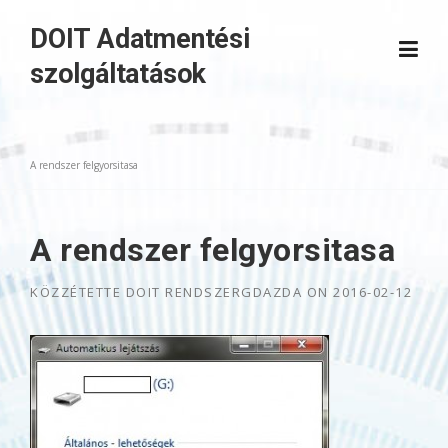
Skip
DOIT Adatmentési
to
content
szolgáltatások
A rendszer felgyorsitasa
A rendszer felgyorsitasa
KÖZZÉTETTE
DOIT RENDSZERGDAZDA
ON
2016-02-12