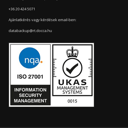
+36 20 424 5071
Ajánlatkérés vagy kérdések email-ben:
databackup@rt.docca.hu