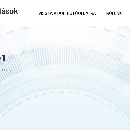
tások
VISSZA A DOIT.HU FŐOLDALRA
RÓLUNK
o1
-02-12