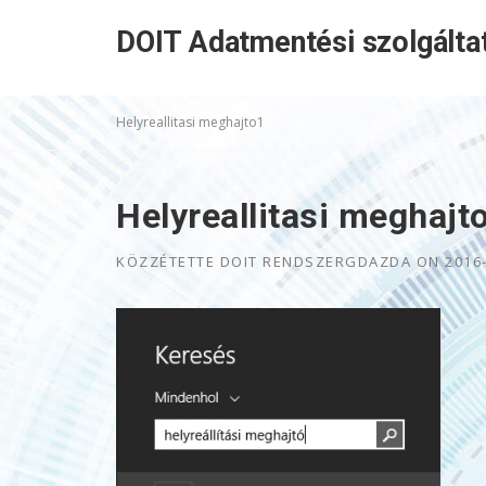
Skip
DOIT Adatmentési szolgálta
to
content
Helyreallitasi meghajto1
Helyreallitasi meghajt
KÖZZÉTETTE
DOIT RENDSZERGDAZDA
ON
2016