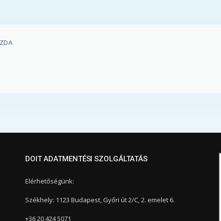
AZDA
DOIT ADATMENTÉSI SZOLGÁLTATÁS
Elérhetőségünk:
Székhely: 1123 Budapest, Győri út 2/C, 2. emelet 6.
+36 20 424 5071