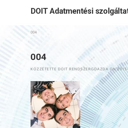
Skip
DOIT Adatmentési szolgálta
to
content
004
004
KÖZZÉTETTE
DOIT RENDSZERGDAZDA
ON
2015