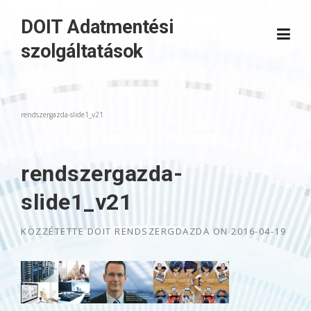
Skip
DOIT Adatmentési
to
content
szolgáltatások
rendszergazda-slide1_v21
rendszergazda-
slide1_v21
KÖZZÉTETTE
DOIT RENDSZERGDAZDA
ON
2016-04-19