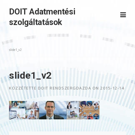
Skip
DOIT Adatmentési
to
content
szolgáltatások
slide1_v2
slide1_v2
KÖZZÉTETTE
DOIT RENDSZERGDAZDA
ON
2015-12-14