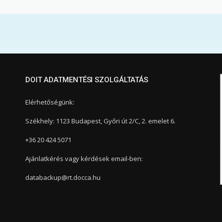
DOIT ADATMENTÉSI SZOLGÁLTATÁS
Elérhetőségünk:
Székhely: 1123 Budapest, Győri út 2/C, 2. emelet 6.
+36 20 424 5071
Ajánlatkérés vagy kérdések email-ben:
databackup@rt.docca.hu