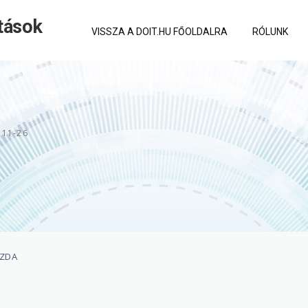
tások
VISSZA A DOIT.HU FŐOLDALRA
RÓLUNK
-11-26
AZDA