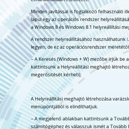
Minden javítással is foglalkozó felhasználó i
lapul egy az operációs rendszer helyreállít
a Windows 8 és Windows 8.1 helyreállítási megh
A rendszer helyreállításához használhatunk
U
legyen, de ez az operációsrendszer méretétől
– A Keresés (Windows + W) mezőbe írjuk be a „
kattintsunk a Helyreállítási meghajtó létreho
megerősítését kérheti);
A Helyreállítási meghajtó létrehozása varázs
menüpontjából is elindíthatjuk.
– A megjelenő ablakban kattintsunk a Tovább
számítógéphez és válasszuk ismét a Tovább 