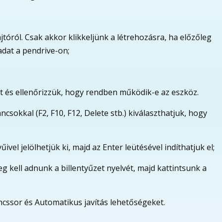
tóról. Csak akkor klikkeljünk a létrehozásra, ha előzőleg
dat a pendrive-on;
rt és ellenőrizzük, hogy rendben működik-e az eszköz.
csokkal (F2, F10, F12, Delete stb.) kiválaszthatjuk, hogy
űivel jelölhetjük ki, majd az Enter leütésével indíthatjuk el;
 kell adnunk a billentyűzet nyelvét, majd kattintsunk a
ancssor és Automatikus javítás lehetőségeket.