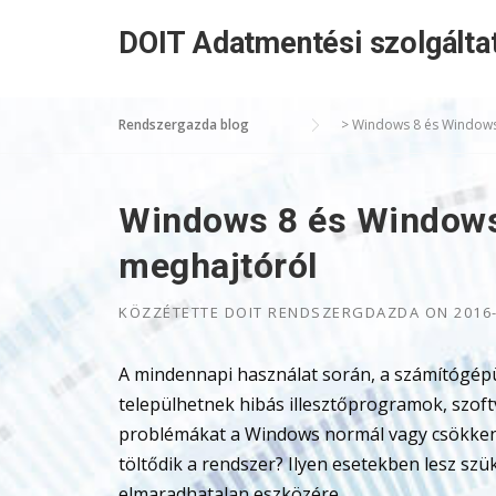
Skip
DOIT Adatmentési szolgálta
to
content
Rendszergazda blog
>
Windows 8 és Windows 8
Windows 8 és Windows 
meghajtóról
KÖZZÉTETTE
DOIT RENDSZERGDAZDA
ON
2016
A mindennapi használat során, a számítógép
települhetnek hibás illesztőprogramok, szoft
problémákat a Windows normál vagy csökken
töltődik a rendszer? Ilyen esetekben lesz sz
elmaradhatalan eszközére.