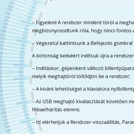
– Figyelem! A rendszer mindent töröl a meghaj
megbizonyosodtunk róla, hogy nincs fontos a
– Végezetül kattintsunk a Befejezés gombra!
A biztonság kedvéért indítsuk újra a rendsze
– Indításkor, gépenként változó billentyűparan
melyik meghajtóról töltődjön be a rendszer;
– A kívánt lehetőséget a klaviatúra nyílbillenty
– Az USB meghajtó kiválasztását követően meg
Hibaelhárítás elemre;
– Itt elérhetjük a Rendszer-visszaállítás, Par