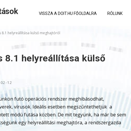
tások
VISSZA A DOIT.HU FŐOLDALRA
RÓLUNK
.1 helyreállítása külső meghajtóról
8.1 helyreállítása külső
-02-12
ünkön futó operációs rendszer meghibásodhat,
verek, vírusok. Ideális esetben megszűntethetjük a
tett módú futása közben. De mit tegyünk, ha már be sem
ükségünk egy helyreállítási meghajtóra, a rendszergazda