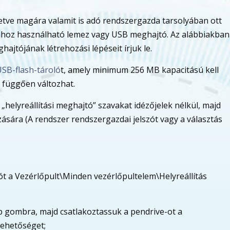
lletve magára valamit is adó rendszergazda tarsolyában ott
ásához használható lemez vagy USB meghajtó. Az alábbiakban
ajtójának létrehozási lépéseit írjuk le.
SB-flash-tároló
t, amely minimum 256 MB kapacitású kell
 függően változhat.
helyreállítási meghajtó” szavakat idézőjelek nélkül, majd
zására (A rendszer rendszergazdai jelszót vagy a választás
lót a Vezérlőpult\Minden vezérlőpultelem\Helyreállítás
 gombra, majd csatlakoztassuk a pendrive-ot a
lehetőséget;