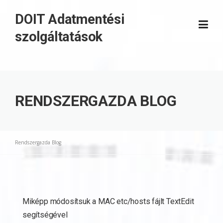
Skip
DOIT Adatmentési
to
content
szolgáltatások
RENDSZERGAZDA BLOG
Rendszergazda Blog
Miképp módosítsuk a MAC etc/hosts fájlt TextEdit
segítségével