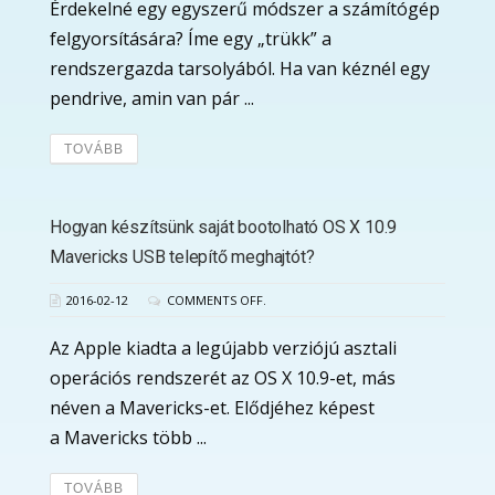
Érdekelné egy egyszerű módszer a számítógép
felgyorsítására? Íme egy „trükk” a
rendszergazda tarsolyából. Ha van kéznél egy
pendrive, amin van pár ...
TOVÁBB
Hogyan készítsünk saját bootolható OS X 10.9
Mavericks USB telepítő meghajtót?
2016-02-12
COMMENTS OFF.
Az Apple kiadta a legújabb verziójú asztali
operációs rendszerét az OS X 10.9-et, más
néven a Mavericks-et. Elődjéhez képest
a Mavericks több ...
TOVÁBB